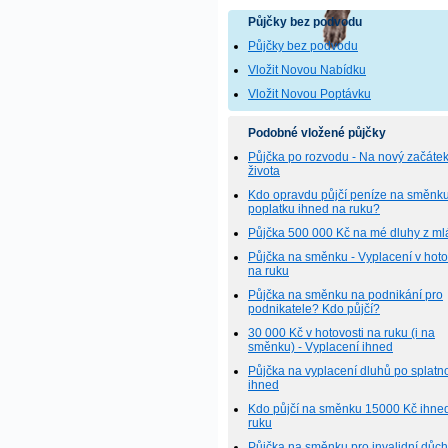
Půjčky bez podvodu
Půjčky bez podvodu
Vložit Novou Nabídku
Vložit Novou Poptávku
Podobné vložené půjčky
Půjčka po rozvodu - Na nový začáte
života
Kdo opravdu půjčí peníze na směnk
poplatku ihned na ruku?
Půjčka 500 000 Kč na mé dluhy z ml
Půjčka na směnku - Vyplacení v hoto
na ruku
Půjčka na směnku na podnikání pro
podnikatele? Kdo půjčí?
30 000 Kč v hotovosti na ruku (i na
směnku) - Vyplacení ihned
Půjčka na vyplacení dluhů po splatno
ihned
Kdo půjčí na směnku 15000 Kč ihne
ruku
Půjčka na směnku pro invalidní důc