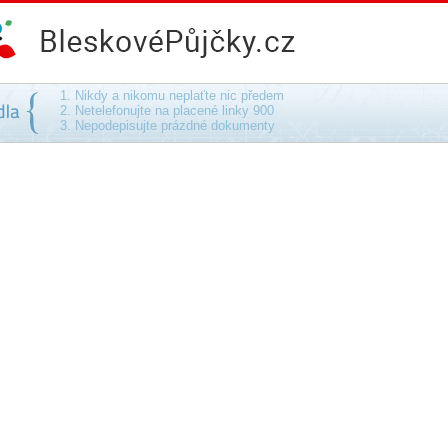
 podvodu - na směnku, bez ručení, bez poplatku
1. Nikdy a nikomu neplaťte nic předem
2. Netelefonujte na placené linky 900
3. Nepodepisujte prázdné dokumenty