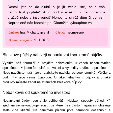
Dostali jste se do dluhů a je již zcela jisté, že o vaši
nemovitost přijdete? A to buď v exekuci v nedobrovolné
dražbě nebo v insolvenci? Nenechte si váš dům či byt vzít.
Neprodleně nás kontaktujte! Okamžitě vykoupíme vá... .
Ing. Michal Zapletal
neomezeně
Jméno:
Částka:
9.11.2016
Datum zveřejnění:
Bleskové půjčky nabízejí nebankovní i soukromé půjčky
Vyplňte náš formulář a projděte schválením u všech nebankovních
společností = jeden formulář, schválení a výsledky u všech společností.
Nebo navštivte naši inzerci a získejte nabídky od soukromníků. Půjčky a
podmínky jsou velmi různorodé. O jaké nebankovní půjčky a o jaké
produkty můžete žádat na stránkách Bleskové půjčky:
Nebankovní od soukromého investora
Nebankovní úvěry jsou stále oblíbenější. Nabízejí spousty výhod. Při
sjednání se nekontroluje registr, ve kterém se často i neprávem objevuje
stále více klientů. Na bankovní půjčku poté nemohou dosáhnout a