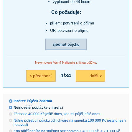
vyplacení do 48 hodin
Co požaduje:
příjem: potvrzení o příjmu
OP, potvrzení o příjmu
sjednat půjčku
Nevyhovuje Vám? Nalistujte si jinou půjčku.
1/34
< předchozí
další >
Inzerce Půjček Zdarma
Nejnovější poptávky v inzerci
Žádost o 40 000 Kč ještě dnes, kdo mi půjčí ještě dnes
Nutně potřebuji půjčku od lichváře na směnku 100 000 Kč ještě dnes v
hotovosti
Kdo půjčí peníze na směnku bez podvodu, 40 000 Kč -> 70 000 Kč