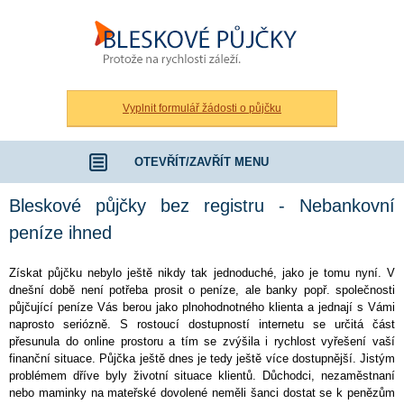
Bleskové půjčky bez registru
Vyplnit formulář žádosti o půjčku
OTEVŘÍT/ZAVŘÍT MENU
Bleskové půjčky bez registru - Nebankovní
peníze ihned
Získat půjčku nebylo ještě nikdy tak jednoduché, jako je tomu nyní. V
dnešní době není potřeba prosit o peníze, ale banky popř. společnosti
půjčující peníze Vás berou jako plnohodnotného klienta a jednají s Vámi
naprosto seriózně. S rostoucí dostupností internetu se určitá část
přesunula do online prostoru a tím se zvýšila i rychlost vyřešení vaší
finanční situace. Půjčka ještě dnes je tedy ještě více dostupnější. Jistým
problémem dříve byly životní situace klientů. Důchodci, nezaměstnaní
nebo maminky na mateřské dovolené neměli šanci dostat se k penězům