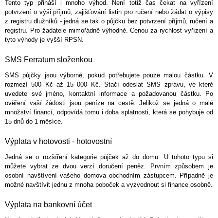
Tento typ přináší i mnoho výhod. Není totiž čas čekat na vyřízení
potvrzení o výši příjmů, zajišťování listin pro ručení nebo žádat o výpisy
z registru dlužníků - jedná se tak o půjčku bez potvrzení příjmů, ručení a
registru. Pro žadatele mimořádně výhodné. Cenou za rychlost vyřízení a
tyto výhody je vyšší RPSN.
SMS Ferratum složenkou
SMS půjčky jsou výborné, pokud potřebujete pouze malou částku. V
rozmezí 500 Kč až 15 000 Kč. Stačí odeslat SMS zprávu, ve které
uvedete své jméno, kontaktní informace a požadovanou částku. Po
ověření vaší žádosti jsou peníze na cestě. Jelikož se jedná o malé
množství financí, odpovídá tomu i doba splatnosti, která se pohybuje od
15 dnů do 1 měsíce.
Výplata v hotovosti - hotovostní
Jedná se o rozšíření kategorie půjček až do domu. U tohoto typu si
můžete vybrat ze dvou verzí doručení peněz. Prvním způsobem je
osobní navštívení vašeho domova obchodním zástupcem. Případně je
možné navštívit jednu z mnoha poboček a vyzvednout si finance osobně.
Výplata na bankovní účet