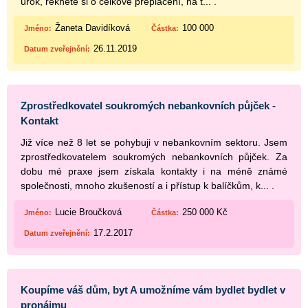
úrok, řekněte si o celkové přeplacení, na t... .
Žaneta Davidíková
100 000
Jméno:
Částka:
26.11.2019
Datum zveřejnění:
Zprostředkovatel soukromých nebankovních půjček -
Kontakt
Již více než 8 let se pohybuji v nebankovním sektoru. Jsem
zprostředkovatelem soukromých nebankovních půjček. Za
dobu mé praxe jsem získala kontakty i na méně známé
společnosti, mnoho zkušeností a i přístup k balíčkům, k... .
Lucie Broučková
250 000 Kč
Jméno:
Částka:
17.2.2017
Datum zveřejnění:
Koupíme váš dům, byt A umožníme vám bydlet bydlet v
pronájmu