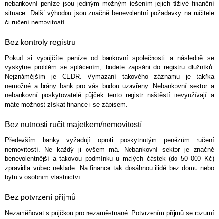
nebankovní peníze jsou jediným možným řešením jejich tíživé finanční
situace. Další výhodou jsou značně benevolentní požadavky na ručitele
či ručení nemovitostí.
Bez kontroly registru
Pokud si vypůjčíte peníze od bankovní společnosti a následně se
vyskytne problém se splácením, budete zapsáni do registru dlužníků.
Nejznámějším je CEDR. Vymazání takového záznamu je takřka
nemožné a brány bank pro vás budou uzavřeny. Nebankovní sektor a
nebankovní poskytovatelé půjček tento registr naštěstí nevyužívají a
máte možnost získat finance i se zápisem.
Bez nutnosti ručit majetkem/nemovitostí
Především banky vyžadují oproti poskytnutým penězům ručení
nemovitostí. Ne každý ji ovšem má. Nebankovní sektor je značně
benevolentnější a takovou podmínku u malých částek (do 50 000 Kč)
zpravidla vůbec neklade. Na finance tak dosáhnou ilidé bez domu nebo
bytu v osobním vlastnictví.
Bez potvrzení příjmů
Nezaměňovat s půjčkou pro nezaměstnané. Potvrzením příjmů se rozumí