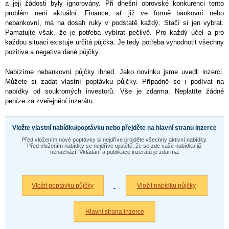
a jeji žádosti byly ignorovány. Při dnešní obrovské konkurenci tento
problém není aktuální. Finance, ať již ve formě bankovní nebo
nebankovní, má na dosah ruky v podstatě každý. Stačí si jen vybrat.
Pamatujte však, že je potřeba vybírat pečlivě. Pro každý účel a pro
každou situaci existuje určitá půjčka. Je tedy potřeba vyhodnotit všechny
pozitiva a negativa dané půjčky.
Nabízíme nebankovní půjčky ihned. Jako novinku jsme uvedli inzerci.
Můžete si zadat vlastní poptávku půjčky. Případně se i podívat na
nabídky od soukromých investorů. Vše je zdarma. Neplatíte žádné
peníze za zveřejnění inzerátu.
Vložte vlastní nabídku/poptávku nebo přejděte na hlavní stranu inzerce
Před vložením nové poptávky si nejdříve projděte všechny aktivní nabídky.
Před vložením nabídky se nejdříve ujistětě, že se zde vaše nabídka již
nenachází. Vkládání a publikace inzerátů je zdarma.
Vložit poptávku půjčky
Vložit nabídku půjčky
Hlavní strana inzerce