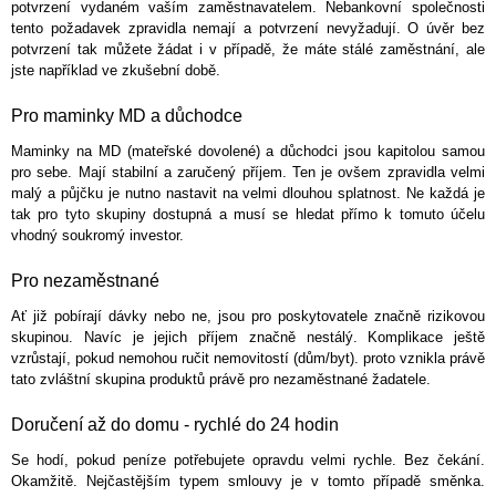
potvrzení vydaném vaším zaměstnavatelem. Nebankovní společnosti
tento požadavek zpravidla nemají a potvrzení nevyžadují. O úvěr bez
potvrzení tak můžete žádat i v případě, že máte stálé zaměstnání, ale
jste například ve zkušební době.
Pro maminky MD a důchodce
Maminky na MD (mateřské dovolené) a důchodci jsou kapitolou samou
pro sebe. Mají stabilní a zaručený příjem. Ten je ovšem zpravidla velmi
malý a půjčku je nutno nastavit na velmi dlouhou splatnost. Ne každá je
tak pro tyto skupiny dostupná a musí se hledat přímo k tomuto účelu
vhodný soukromý investor.
Pro nezaměstnané
Ať již pobírají dávky nebo ne, jsou pro poskytovatele značně rizikovou
skupinou. Navíc je jejich příjem značně nestálý. Komplikace ještě
vzrůstají, pokud nemohou ručit nemovitostí (dům/byt). proto vznikla právě
tato zvláštní skupina produktů právě pro nezaměstnané žadatele.
Doručení až do domu - rychlé do 24 hodin
Se hodí, pokud peníze potřebujete opravdu velmi rychle. Bez čekání.
Okamžitě. Nejčastějším typem smlouvy je v tomto případě směnka.