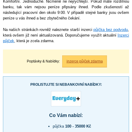
Komfortní. Jednoduché. Nicméně ne nejrychlejší. Pokud máte rozdílnou
banku, tak vám nejsou peníze připsány ihned. Podle zkušeností až
následující pracovní den okolo 9:00. V případě stejné banky jsou ovšem
peníze u vás ihned a bez zbytečného čekání.
Na našich stránkách rovněž naleznete starší inzerci
půjčka bez podvodu
,
která ovšem již není aktualizovaná. Doporučujeme využít aktuální
Inzerci
půjček
, která je zcela zdarma.
Poptávky & Nabídky:
inzerce půjček zdarma
PROLISTUJTE SI NEBANKOVNÍ NABÍDKY:
Co Vám nabízí:
půjčka
100 - 35000 Kč