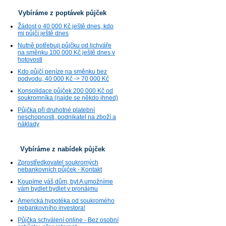
Vybíráme z poptávek půjček
Žádost o 40 000 Kč ještě dnes, kdo
mi půjčí ještě dnes
Nutně potřebuji půjčku od lichváře
na směnku 100 000 Kč ještě dnes v
hotovosti
Kdo půjčí peníze na směnku bez
podvodu, 40 000 Kč -> 70 000 Kč
Konsolidace půjček 200 000 Kč od
soukromníka (najde se někdo ihned)
Půjčka při druhotné platební
neschopnosti, podnikatel na zboží a
náklady
Vybíráme z nabídek půjček
Zprostředkovatel soukromých
nebankovních půjček - Kontakt
Koupíme váš dům, byt A umožníme
vám bydlet bydlet v pronájmu
Americká hypotéka od soukromého
nebankovního investora!
Půjčka schválení online - Bez osobní