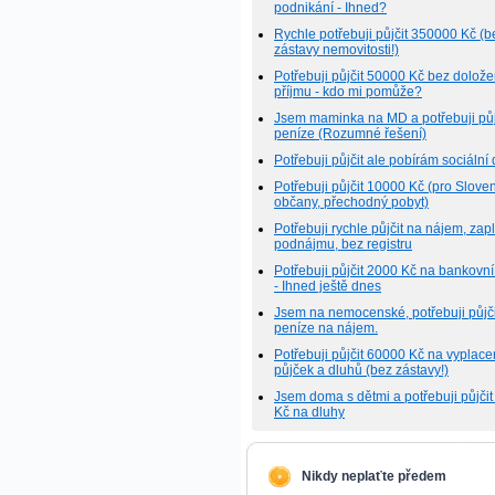
podnikání - Ihned?
Rychle potřebuji půjčit 350000 Kč (b
zástavy nemovitosti!)
Potřebuji půjčit 50000 Kč bez dolože
příjmu - kdo mi pomůže?
Jsem maminka na MD a potřebuji půj
peníze (Rozumné řešení)
Potřebuji půjčit ale pobírám sociální
Potřebuji půjčit 10000 Kč (pro Slove
občany, přechodný pobyt)
Potřebuji rychle půjčit na nájem, zap
podnájmu, bez registru
Potřebuji půjčit 2000 Kč na bankovní
- Ihned ještě dnes
Jsem na nemocenské, potřebuji půjči
peníze na nájem.
Potřebuji půjčit 60000 Kč na vyplace
půjček a dluhů (bez zástavy!)
Jsem doma s dětmi a potřebuji půjči
Kč na dluhy
Nikdy neplaťte předem