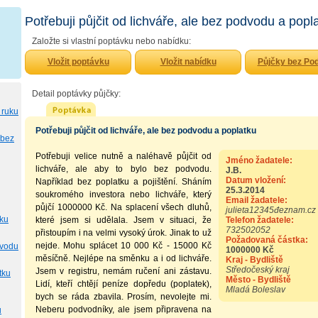
Potřebuji půjčit od lichváře, ale bez podvodu a popl
Založte si vlastní poptávku nebo nabídku:
Vložit poptávku
Vložit nabídku
Půjčky bez Po
Detail poptávky půjčky:
 ruku
Potřebuji půjčit od lichváře, ale bez podvodu a poplatku
 bez
Potřebuji velice nutně a naléhavě půjčit od
Jméno žadatele:
lichváře, ale aby to bylo bez podvodu.
J.B.
Datum vložení:
Například bez poplatku a pojištění. Sháním
25.3.2014
soukromého investora nebo lichváře, který
Email žadatele:
půjčí 1000000 Kč. Na splacení všech dluhů,
julieta12345đeznam.cz
tku
které jsem si udělala. Jsem v situaci, že
Telefon žadatele:
732502052
přistoupím i na velmi vysoký úrok. Jinak to už
Požadovaná částka:
nejde. Mohu splácet 10 000 Kč - 15000 Kč
dvodu
1000000 Kč
měsíčně. Nejlépe na směnku a i od lichváře.
Kraj - Bydliště
Středočeský kraj
Jsem v registru, nemám ručení ani zástavu.
tku
Město - Bydliště
Lidí, kteří chtějí peníze dopředu (poplatek),
Mladá Boleslav
bych se ráda zbavila. Prosím, nevolejte mi.
Neberu podvodníky, ale jsem připravena na
u