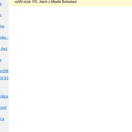
vyšší úrok. PS: Jsem z Mladé Boleslavi.
ká
m
 na
nku -
, bez
a
amžitě
000 Kč
krátce
hned
í a