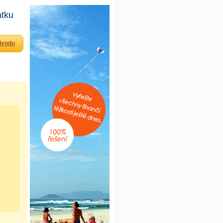
atku
dvodu