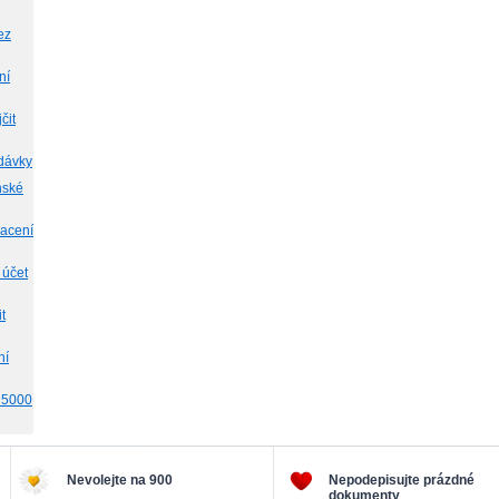
ez
ní
čit
 dávky
nské
lacení
 účet
t
ní
t 5000
Nevolejte na 900
Nepodepisujte prázdné
dokumenty