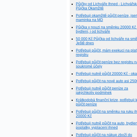
Půjčky od Lichváře Ihned - Lichvářs
Půjčka Okamžitě
Potřebuji okamžitě půjčit peníze, jse
maminka na MD
Půjčka v nouzi na směnku 20000 Kč
bydlení, i od lichváře
50 000 Kč Půjčka od lichváře na smě
Ještě dnes
Potřebuji půjčit, mám exekuci na plat
registru
Potřebuji půjčit peníze bez registru n
soukromé účely
Potřebuji nutně půjčit 20000 Kč - ok
Potřebuji půjčit na nové auto asi 25
Potřebuji nutně půjčit peníze za
jakýchkoliv podmínek
Krátkodobá finanční krize, potřebuji 
půjčit peníze
Potřebuji půjčit na směnku na ruku i
20000 Kč
Potřebuji nutně půjčit na auto, bydlen
poplatky, vyplacení ihned
Potřebuji půjčit na nákup zboží do