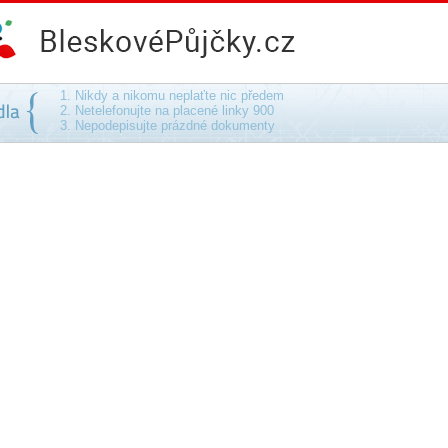
 podvodu - na směnku, bez ručení, bez poplatku
1. Nikdy a nikomu neplaťte nic předem
2. Netelefonujte na placené linky 900
3. Nepodepisujte prázdné dokumenty