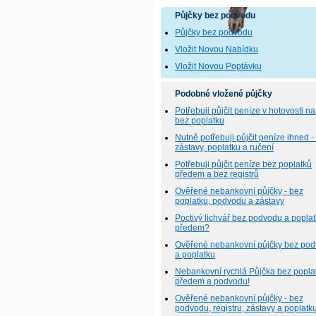
Půjčky bez podvodu
Půjčky bez podvodu
Vložit Novou Nabídku
Vložit Novou Poptávku
Podobné vložené půjčky
Potřebuji půjčit peníze v hotovosti na
bez poplatku
Nutně potřebuji půjčit peníze ihned -
zástavy, poplatku a ručení
Potřebuji půjčit peníze bez poplatků
předem a bez registrů
Ověřené nebankovní půjčky - bez
poplatku, podvodu a zástavy
Poctivý lichvář bez podvodu a popla
předem?
Ověřené nebankovní půjčky bez po
a poplatku
Nebankovní rychlá Půjčka bez popla
předem a podvodu!
Ověřené nebankovní půjčky - bez
podvodu, registru, zástavy a poplatk