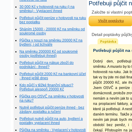
Potřebuji půjči
30 000 Kč v hotovosti na ruku (i na
směnku) - Vyplacení ihned
Založte si vlastní po
Potřebuji půjčit peníze v hotovosti na ruku
Vložit poptávku
bez poplatku
Sháním 15000 - 20000 Kč na směnku od
soukromé osoby
Detail poptávky půjčk
Půjčka v nouzi na směnku 20000 Kč na
bydlení, i od lichváře
Potřebuji půjčit n
Na směnku 200000 Kč od soukromé
osoby (potřebuji ihned)
Dobrý den, potřebuj
Potřebuji půjčit na nákup zboží do
směnku. A muselo by to 
podnikání - Ihned?
hotovosti na ruku. Jak 
Potřebuji půjčit 2000 Kč na bankovní účet
tak vy by jste mi dali fi
- Ihned ještě dnes
půjčit 20000 Kč, ale i
Kdo půjčí v těžké finanční situaci?
Jsem OSVČ a peníze p
Potřebuji alespoň 20000 Kč
domácnosti, protože zro
Půjčka pro OSVČ na směnku v hotovosti
nemám a nevím jak to 
na ruku?
na proplacení faktury, 
Nutně potřebuji půjčit peníze ihned - bez
které já potřebuji. A nest
zástavy, poplatku a ručení
daném termínu. Takže j
Potřebuji nutně půjčit na auto, bydlení a
nevím jak jinak bych mě
poplatky, vyplacení ihned
období bez peněz, i
Půjčka na směnku - Vyplacení v hotovosti
čekají. Přistoupím na j