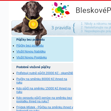
Půjčky bez podvodu - na směnku, bez ručen
1. Nikdy a nikomu ne
2. Netelefonujte na p
3. Nepodepisujte pr
Půjčky bez podvodu
Půjčky bez podvodu
Vložit Novou Nabídku
Vložit Novou Poptávku
Podobné vložené půjčky
Potřebuji nutně půjčit 20000 Kč - okamžitě
Pujčky na směnku 80000 Kč ihned na
ruku
Kdo půjčí na směnku 15000 Kč ihned na
ruku
Kdo opravdu půjčí peníze na směnku bez
poplatku ihned na ruku?
Frýdek-Místek - Půjčka na směnku ihned v
hotovosti na ruku