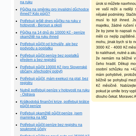
na ruku
úrok si můžete navrhnou
ve vaší režii a raději
Půjčka na směnku pro invalidní důchodce
ihned? Kdo půjčí?
nějaké podmínky. Stačil
musí to být ihned. 
Potřebuji ještě dnes půjčku na ruku v
hotovosti - Beroun a okolí
majetku, žádné ručení 
že by jsme to napsali n
Půjčka na 14 dnů do 10000 Kč - peníze
měli co nejlíp zajištěn
okamžitě na ruku ihned
mohu, jinak bych si to n
Potřebuji půjčit od lichváře, ale bez
3000 Kč - 4000 Kč měsíč
podvodu a poplatku
to naléhavé, nutné a ak
Potřebuji půjčit peníze bez poplatků
že nemám na běžné v
předem a bez registrů
čeho hradit. Děkuji m
Potřebuji půjčit 10000 Kč (pro Slovenské
osobní schůzku na +4
občany, přechodný pobyt)
mám pohyblivé, protože
Potřebuji půjčit, mám exekuci na plat, bez
běžně se pohybují mez
registru
Kč měsíčně. Nabízejte
Nutně potřebuji peníze v hotovosti na ruku
pokud je umíte brzy vypl
- Ostrava
dlouho čekat. Moravec Al
Krátkodobá finanční krize, potřebuji krátce
půjčit peníze
Potřebuji okamžitě půjčit peníze, jsem
maminka na MD
Potřebuji půjčit peníze bez registru na
soukromé účely