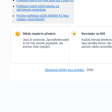
Potřebuji půjčit na nové auto asi 25000 Kč
Potřebuji nutně půjčit peníze za
jakýchkoliv podmínek
Rychle potřebuji půjčit 350000 Kč (bez
zástavy nemovitosti!)
Nikdy neplaťte předem
Nevolejte na 900
Jsou to podvody. Zprostředkovatel
Každá minuta telefon
si od Vás vezme poplatek, ale
stojí desítky korun. Al
peníze Vám nepůjčí.
peníze nikdy neuvidíte
Bleskové půjčky bez registru
- 2026