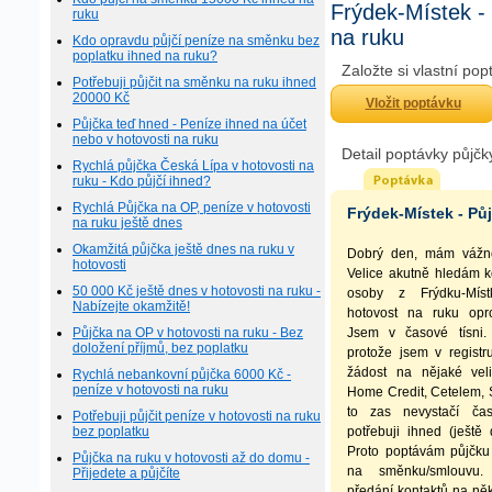
Frýdek-Místek -
ruku
na ruku
Kdo opravdu půjčí peníze na směnku bez
poplatku ihned na ruku?
Založte si vlastní po
Potřebuji půjčit na směnku na ruku ihned
20000 Kč
Vložit poptávku
Půjčka teď hned - Peníze ihned na účet
nebo v hotovosti na ruku
Detail poptávky půjčk
Rychlá půjčka Česká Lípa v hotovosti na
ruku - Kdo půjčí ihned?
Rychlá Půjčka na OP, peníze v hotovosti
Frýdek-Místek - Pů
na ruku ještě dnes
Okamžitá půjčka ještě dnes na ruku v
Dobrý den, mám vážno
hotovosti
Velice akutně hledám 
50 000 Kč ještě dnes v hotovosti na ruku -
osoby z Frýdku-Místk
Nabízejte okamžitě!
hotovost na ruku opr
Půjčka na OP v hotovosti na ruku - Bez
Jsem v časové tísni.
doložení příjmů, bez poplatku
protože jsem v registr
žádost na nějaké veli
Rychlá nebankovní půjčka 6000 Kč -
peníze v hotovosti na ruku
Home Credit, Cetelem, S
to zas nevystačí ča
Potřebuji půjčit peníze v hotovosti na ruku
bez poplatku
potřebuji ihned (ještě
Proto poptávám půjčk
Půjčka na ruku v hotovosti až do domu -
na směnku/smlouvu.
Přijedete a půjčíte
předání kontaktů na ně