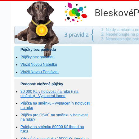
Půjčky bez podvodu - na směnku, bez ručen
1. Nikdy a nikomu ne
2. Netelefonujte na p
3. Nepodepisujte pr
Půjčky bez podvodu
Půjčky bez podvodu
Vložit Novou Nabídku
Vložit Novou Poptávku
Podobné vložené půjčky
30 000 Kč v hotovosti na ruku (i na
směnku) - Vyplacení ihned
Půjčka na směnku - Vyplacení v hotovosti
na ruku
Půjčka pro OSVČ na směnku v hotovosti
na ruku?
Pujčky na směnku 80000 Kč ihned na
ruku
Kdo půjčí na směnku 15000 Kč ihned na