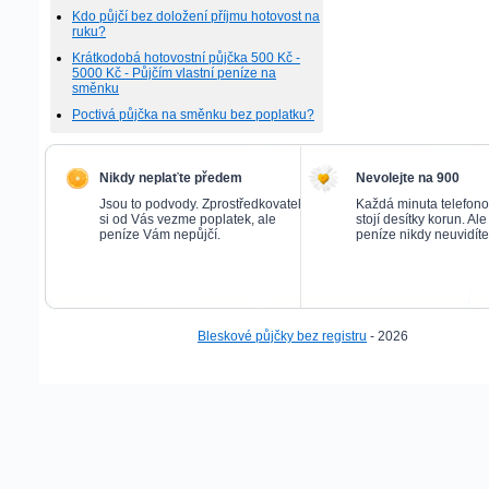
Kdo půjčí bez doložení příjmu hotovost na
ruku?
Krátkodobá hotovostní půjčka 500 Kč -
5000 Kč - Půjčím vlastní peníze na
směnku
Poctivá půjčka na směnku bez poplatku?
Nikdy neplaťte předem
Nevolejte na 900
Jsou to podvody. Zprostředkovatel
Každá minuta telefon
si od Vás vezme poplatek, ale
stojí desítky korun. Al
peníze Vám nepůjčí.
peníze nikdy neuvidíte
Bleskové půjčky bez registru
- 2026