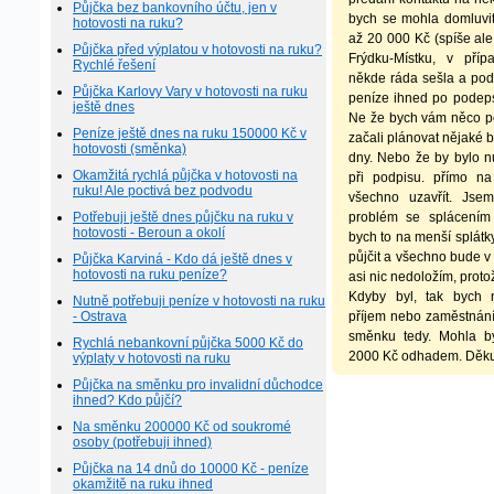
Půjčka bez bankovního účtu, jen v
bych se mohla domluvi
hotovosti na ruku?
až 20 000 Kč (spíše ale
Půjčka před výplatou v hotovosti na ruku?
Frýdku-Místku, v pří
Rychlé řešení
někde ráda sešla a pod
Půjčka Karlovy Vary v hotovosti na ruku
peníze ihned po podep
ještě dnes
Ne že bych vám něco po
Peníze ještě dnes na ruku 150000 Kč v
začali plánovat nějaké 
hotovosti (směnka)
dny. Nebo že by bylo n
Okamžitá rychlá půjčka v hotovosti na
při podpisu. přímo na
ruku! Ale poctivá bez podvodu
všechno uzavřít. Jse
Potřebuji ještě dnes půjčku na ruku v
problém se splácením
hotovosti - Beroun a okolí
bych to na menší splátky
půjčit a všechno bude v
Půjčka Karviná - Kdo dá ještě dnes v
hotovosti na ruku peníze?
asi nic nedoložím, prot
Kdyby byl, tak bych 
Nutně potřebuji peníze v hotovosti na ruku
- Ostrava
příjem nebo zaměstnání.
směnku tedy. Mohla b
Rychlá nebankovní půjčka 5000 Kč do
2000 Kč odhadem. Děkuj
výplaty v hotovosti na ruku
Půjčka na směnku pro invalidní důchodce
ihned? Kdo půjčí?
Na směnku 200000 Kč od soukromé
osoby (potřebuji ihned)
Půjčka na 14 dnů do 10000 Kč - peníze
okamžitě na ruku ihned