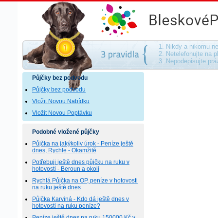
Půjčky bez podvodu - na směnku, bez ručen
1. Nikdy a nikomu ne
2. Netelefonujte na p
3. Nepodepisujte pr
Půjčky bez podvodu
Půjčky bez podvodu
Vložit Novou Nabídku
Vložit Novou Poptávku
Podobné vložené půjčky
Půjčka na jakýkoliv úrok - Peníze ještě
dnes, Rychle - Okamžitě
Potřebuji ještě dnes půjčku na ruku v
hotovosti - Beroun a okolí
Rychlá Půjčka na OP, peníze v hotovosti
na ruku ještě dnes
Půjčka Karviná - Kdo dá ještě dnes v
hotovosti na ruku peníze?
Peníze ještě dnes na ruku 150000 Kč v