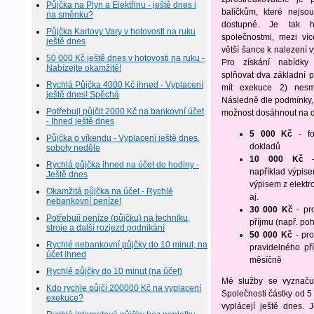
Půjčka na Plyn a Elektřinu - ještě dnes i
balíčkům, které nejsou
na směnku?
dostupné. Je tak h
Půjčka Karlovy Vary v hotovosti na ruku
společnostmi, mezi ví
ještě dnes
větší šance k nalezení 
50 000 Kč ještě dnes v hotovosti na ruku -
Pro získání nabídky
Nabízejte okamžitě!
splňovat dva základní 
Rychlá Půjčka 4000 Kč ihned - Vyplacení
mít exekuce 2) nesmí
ještě dnes! Spěchá
Následně dle podmínky, k
Potřebuji půjčit 2000 Kč na bankovní účet
možnost dosáhnout na d
- Ihned ještě dnes
5 000 Kč
- fo
Půjčka o víkendu - Vyplacení ještě dnes,
dokladů
soboty neděle
10 000 Kč
- 
Rychlá půjčka ihned na účet do hodiny -
například výpise
Ještě dnes
výpisem z elektr
Okamžitá půjčka na účet - Rychlé
aj.
nebankovní peníze!
30 000 Kč
- pr
Potřebuji peníze (půjčku) na techniku,
příjmu (např. p
stroje a další rozjezd podnikání
50 000 Kč
- pro
Rychlé nebankovní půjčky do 10 minut, na
pravidelného p
účet ihned
měsíčně
Rychlé půjčky do 10 minut (na účet)
Mé služby se vyznačuj
Kdo rychle půjčí 200000 Kč na vyplacení
Společnosti částky od 
exekuce?
vyplácejí ještě dnes.