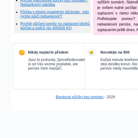
Rychlé internetové půjčky bez poplatku -
vyšších sumách, řádov
Nebankovní nabídka
je ovšem nutné počítat
Půjčka v plném invalidním důchodu - kdo
vyplacení v rámci něko
rychle půjčí nebankovní?
Potřebujete pomoc? 
Rychlé půjčení peněz na zaplacení dluhů,
nebankovní peníze, na
půjček a úvěrů (do 400000 Kč)
vyplacením ještě dnes. A
Nikdy neplaťte předem
Nevolejte na 900
Jsou to podvody. Zprostředkovatel
Každá minuta telefon
si od Vás vezme poplatek, ale
stojí desítky korun. Al
peníze Vám nepůjčí.
peníze nikdy neuvidíte
Bleskové půjčky bez registru
- 2026