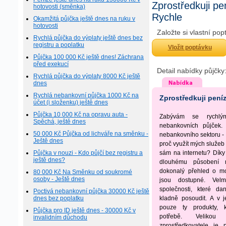
Zprostředkuji pe
hotovosti (směnka)
Rychle
Okamžitá půjčka ještě dnes na ruku v
hotovosti
Založte si vlastní po
Rychlá půjčka do výplaty ještě dnes bez
registru a poplatku
Vložit poptávku
Půjčka 100 000 Kč ještě dnes! Záchrana
před exekucí
Detail nabídky půjčky
Rychlá půjčka do výplaty 8000 Kč ještě
dnes
Rychlá nebankovní půjčka 1000 Kč na
Zprostředkuji peníz
účet (i složenku) ještě dnes
Půjčka 10 000 Kč na opravu auta -
Zabývám se rychlým
Spěchá, ještě dnes
nebankovních půjček.
50 000 Kč Půjčka od lichváře na směnku -
nebankovního sektoru -
Ještě dnes
proč využít mých služeb
Půjčka v nouzi - Kdo půjčí bez registru a
sám na internetu? Dík
ještě dnes?
dlouhému působení 
dokonalý přehled o mo
80 000 Kč Na Směnku od soukromé
osoby - Ještě dnes
jsou dostupné. Velm
společnosti, které d
Poctivá nebankovní půjčka 30000 Kč ještě
dnes bez poplatku
kladně posoudit. A v j
pouze ty produkty, k
Půjčka pro ID ještě dnes - 30000 Kč v
potřebě. Velikou 
invalidním důchodu
zprostředkovatele je 