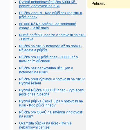
Rychlá nebankovní půjčka 6000 Kč -
Příbram.
peníze v hotovosti na ruku
Půjčka v nouzi - Kdo půjčí bez registru a
ještě dnes?
80 000 Kč Na Směnku od soukromé
osoby - Ještě dnes
Nutně potřebuji peníze v hotovosti na ruku
- Ostrava
Půjčka na ruku v hotovosti až do domu -
Přijedete a půjčíte
Půjčka pro ID ještě dnes - 30000 Kč v
invalidním důchodu
Půjčka bez bankovního účtu, jen v
hotovosti na ruku?
Půjčka před výplatou v hotovosti na ruku?
Rychlé řešení
Rychlá Půjčka 4000 Kč ihned - Vyplacení
ještě dnes! Spěchá
Rychlá půjčka Česká Lípa v hotovosti na
ruku - Kdo půjčí ihned?
Půjčka pro OSVČ na směnku v hotovosti
na ruku?
Okamžitá půjčka na účet - Rychlé
nebankovní peníze!