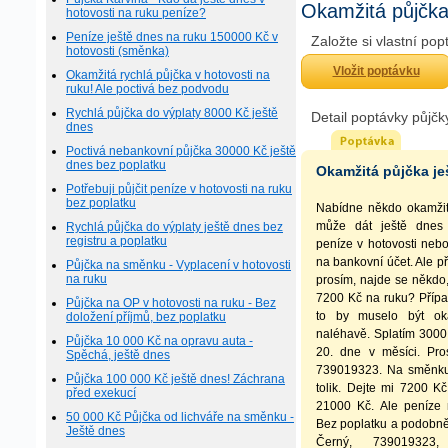
Okamžitá půjčka 
hotovosti na ruku peníze?
Peníze ještě dnes na ruku 150000 Kč v
Založte si vlastní po
hotovosti (směnka)
Vložit poptávku
Okamžitá rychlá půjčka v hotovosti na
ruku! Ale poctivá bez podvodu
Rychlá půjčka do výplaty 8000 Kč ještě
Detail poptávky půjčk
dnes
Poctivá nebankovní půjčka 30000 Kč ještě
dnes bez poplatku
Okamžitá půjčka je
Potřebuji půjčit peníze v hotovosti na ruku
bez poplatku
Nabídne někdo okamžit
může dát ještě dnes 
Rychlá půjčka do výplaty ještě dnes bez
registru a poplatku
peníze v hotovosti neb
na bankovní účet. Ale p
Půjčka na směnku - Vyplacení v hotovosti
na ruku
prosím, najde se někdo,
7200 Kč na ruku? Přípa
Půjčka na OP v hotovosti na ruku - Bez
to by muselo být oka
doložení příjmů, bez poplatku
naléhavě. Splatím 3000
Půjčka 10 000 Kč na opravu auta -
20. dne v měsíci. Pro
Spěchá, ještě dnes
739019323. Na směnku, 
Půjčka 100 000 Kč ještě dnes! Záchrana
tolik. Dejte mi 7200 
před exekucí
21000 Kč. Ale peníze 
50 000 Kč Půjčka od lichváře na směnku -
Bez poplatku a podobně
Ještě dnes
Černý, 739019323, 