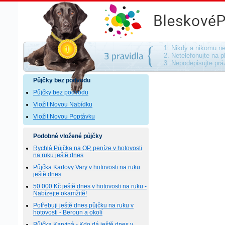
Půjčky bez podvodu - na směnku, bez ručen
1. Nikdy a nikomu ne
2. Netelefonujte na p
3. Nepodepisujte pr
Půjčky bez podvodu
Půjčky bez podvodu
Vložit Novou Nabídku
Vložit Novou Poptávku
Podobné vložené půjčky
Rychlá Půjčka na OP, peníze v hotovosti
na ruku ještě dnes
Půjčka Karlovy Vary v hotovosti na ruku
ještě dnes
50 000 Kč ještě dnes v hotovosti na ruku -
Nabízejte okamžitě!
Potřebuji ještě dnes půjčku na ruku v
hotovosti - Beroun a okolí
Půjčka Karviná - Kdo dá ještě dnes v