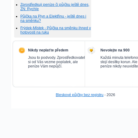
Zprostředkuji peníze či půjčku ještě dnes,
ZN: Rychle
Půjčka na Plyn a Elektřinu - ještě dnes i
na směnku?
Frýdek-Místek - Půjčka na směnku ihned v
hotovosti na ruku
Nikdy neplaťte předem
Nevolejte na 900
Jsou to podvody. Zprostředkovatel
Každá minuta telefon
si od Vás vezme poplatek, ale
stojí desítky korun. Al
peníze Vám nepůjčí.
peníze nikdy neuvidíte
Bleskové půjčky bez registru
- 2026