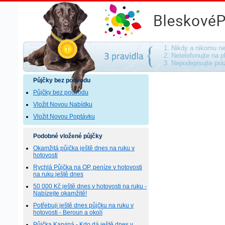
Půjčky bez podvodu - na směnku, bez ručen
1. Nikdy a nikomu ne
2. Netelefonujte na p
3. Nepodepisujte pr
Půjčky bez podvodu
Půjčky bez podvodu
Vložit Novou Nabídku
Vložit Novou Poptávku
Podobné vložené půjčky
Okamžitá půjčka ještě dnes na ruku v
hotovosti
Rychlá Půjčka na OP, peníze v hotovosti
na ruku ještě dnes
50 000 Kč ještě dnes v hotovosti na ruku -
Nabízejte okamžitě!
Potřebuji ještě dnes půjčku na ruku v
hotovosti - Beroun a okolí
Půjčka Karviná - Kdo dá ještě dnes v