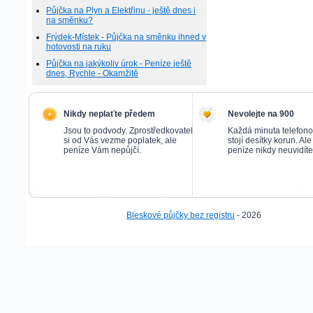
Půjčka na Plyn a Elektřinu - ještě dnes i
na směnku?
Frýdek-Místek - Půjčka na směnku ihned v
hotovosti na ruku
Půjčka na jakýkoliv úrok - Peníze ještě
dnes, Rychle - Okamžitě
Nikdy neplaťte předem
Nevolejte na 900
Jsou to podvody. Zprostředkovatel
Každá minuta telefon
si od Vás vezme poplatek, ale
stojí desítky korun. Al
peníze Vám nepůjčí.
peníze nikdy neuvidíte
Bleskové půjčky bez registru
- 2026