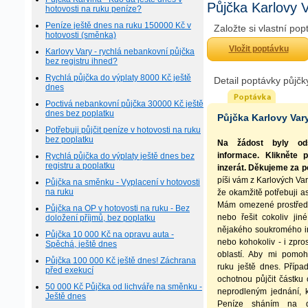
Půjčka Karlovy V
hotovosti na ruku peníze?
Peníze ještě dnes na ruku 150000 Kč v
Založte si vlastní po
hotovosti (směnka)
Vložit poptávku
Karlovy Vary - rychlá nebankovní půjčka
bez registru ihned?
Rychlá půjčka do výplaty 8000 Kč ještě
Detail poptávky půjčk
dnes
Poctivá nebankovní půjčka 30000 Kč ještě
dnes bez poplatku
Půjčka Karlovy Var
Potřebuji půjčit peníze v hotovosti na ruku
bez poplatku
Na žádost byly ods
informace. Klikněte 
Rychlá půjčka do výplaty ještě dnes bez
registru a poplatku
inzerát. Děkujeme za p
píši vám z Karlových Var
Půjčka na směnku - Vyplacení v hotovosti
na ruku
že okamžitě potřebuji a
Mám omezené prostředky
Půjčka na OP v hotovosti na ruku - Bez
nebo řešit cokoliv ji
doložení příjmů, bez poplatku
nějakého soukromého in
Půjčka 10 000 Kč na opravu auta -
nebo kohokoliv - i zpro
Spěchá, ještě dnes
oblastí. Aby mi pomoh
Půjčka 100 000 Kč ještě dnes! Záchrana
ruku ještě dnes. Přípa
před exekucí
ochotnou půjčit částku
50 000 Kč Půjčka od lichváře na směnku -
neprodleným jednání, 
Ještě dnes
Peníze sháním na da