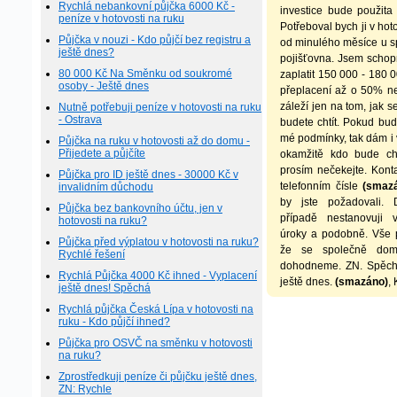
Rychlá nebankovní půjčka 6000 Kč -
investice bude použita
peníze v hotovosti na ruku
Potřeboval bych ji v hoto
Půjčka v nouzi - Kdo půjčí bez registru a
od minulého měsíce u sp
ještě dnes?
pojišťovna. Jsem schop
80 000 Kč Na Směnku od soukromé
zaplatit 150 000 - 180 
osoby - Ještě dnes
přeplacení až o 50% n
záleží jen na tom, jak 
Nutně potřebuji peníze v hotovosti na ruku
- Ostrava
budete chtít. Pokud bu
mé podmínky, tak dám i 
Půjčka na ruku v hotovosti až do domu -
Přijedete a půjčíte
okamžitě kdo bude ch
prosím nečekejte. Kont
Půjčka pro ID ještě dnes - 30000 Kč v
telefonním čísle
(smaz
invalidním důchodu
by jste požadovali.
Půjčka bez bankovního účtu, jen v
případě nestanovuji 
hotovosti na ruku?
úroky a podobně. Vše
Půjčka před výplatou v hotovosti na ruku?
že se společně dom
Rychlé řešení
dohodneme. ZN. Spěchá
Rychlá Půjčka 4000 Kč ihned - Vyplacení
ještě dnes.
(smazáno)
,
ještě dnes! Spěchá
Rychlá půjčka Česká Lípa v hotovosti na
ruku - Kdo půjčí ihned?
Půjčka pro OSVČ na směnku v hotovosti
na ruku?
Zprostředkuji peníze či půjčku ještě dnes,
ZN: Rychle