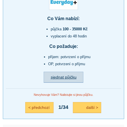
Co Vám nabízí:
půjčka
100 - 35000 Kč
vyplacení do 48 hodin
Co požaduje:
příjem: potvrzení o příjmu
OP, potvrzení o příjmu
sjednat půjčku
Nevyhovuje Vám? Nalistujte si jinou půjčku.
1/34
< předchozí
další >