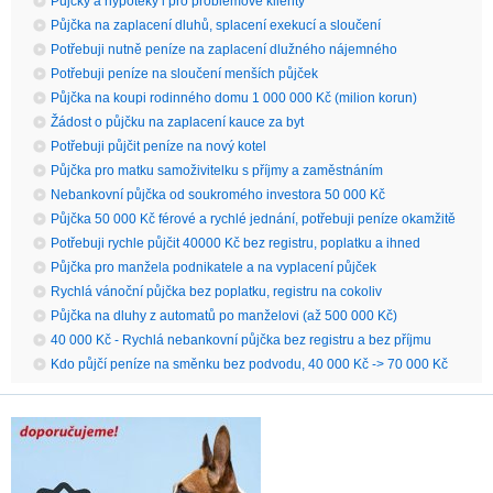
Půjčky a hypotéky i pro problémové klienty
Půjčka na zaplacení dluhů, splacení exekucí a sloučení
Potřebuji nutně peníze na zaplacení dlužného nájemného
Potřebuji peníze na sloučení menších půjček
Půjčka na koupi rodinného domu 1 000 000 Kč (milion korun)
Žádost o půjčku na zaplacení kauce za byt
Potřebuji půjčit peníze na nový kotel
Půjčka pro matku samoživitelku s příjmy a zaměstnáním
Nebankovní půjčka od soukromého investora 50 000 Kč
Půjčka 50 000 Kč férové a rychlé jednání, potřebuji peníze okamžitě
Potřebuji rychle půjčit 40000 Kč bez registru, poplatku a ihned
Půjčka pro manžela podnikatele a na vyplacení půjček
Rychlá vánoční půjčka bez poplatku, registru na cokoliv
Půjčka na dluhy z automatů po manželovi (až 500 000 Kč)
40 000 Kč - Rychlá nebankovní půjčka bez registru a bez příjmu
Kdo půjčí peníze na směnku bez podvodu, 40 000 Kč -> 70 000 Kč