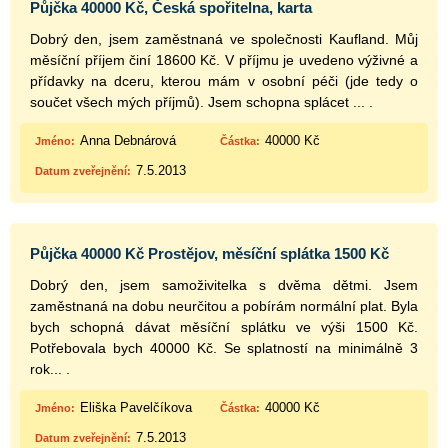
Půjčka 40000 Kč, Česká spořitelna, karta
Dobrý den, jsem zaměstnaná ve společnosti Kaufland. Můj
měsíční příjem činí 18600 Kč. V příjmu je uvedeno výživné a
přídavky na dceru, kterou mám v osobní péči (jde tedy o
součet všech mých příjmů). Jsem schopna splácet ... .
Anna Debnárová
40000 Kč
Jméno:
Částka:
7.5.2013
Datum zveřejnění:
Půjčka 40000 Kč Prostějov, měsíční splátka 1500 Kč
Dobrý den, jsem samoživitelka s dvěma dětmi. Jsem
zaměstnaná na dobu neurčitou a pobírám normální plat. Byla
bych schopná dávat měsíční splátku ve výši 1500 Kč.
Potřebovala bych 40000 Kč. Se splatností na minimálně 3
rok... .
Eliška Pavelčíkova
40000 Kč
Jméno:
Částka:
7.5.2013
Datum zveřejnění: