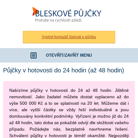
Bleskové půjčky bez registru
Vyplnit formulář žádosti o půjčku
OTEVŘÍT/ZAVŘÍT MENU
Půjčky v hotovosti do 24 hodin (až 48 hodin)
Nabízíme půjčky v hotovosti do 24 až 48 hodin. Jištěné
nemovitostí. Jako žadatel můžete dostat vyplaceno až do
výše 500 000 Kč a to se splatností na 20 let. Můžeme dát i
více, ale vyšší částky se vždy řeší individuálně a jsou
domlouvány konkrétní podmínky. Vyřízení je možno již do 24
až 48 hodin, tato doba se pokaždé odvíjí dle složitosti vašeho
případu. Požádejte nás, bezplatně navrhneme řešení.
Schválení půjčky v hotovosti je téměř okamžité. Nejpozději