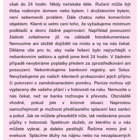
však do 24 hodin. Nikdy nečekáte déle. Ručení může být
třeba rodinným domem nebo bytem. I družstevním bytem,
není sebemenší problém. Dále chatou nebo komerčním
objektem. Klienti si velmi cení toho, že vyžadujeme minimum
podkladů a skoro žádné papírování. Například posouzení
žádosti zvládneme již na základě fotodokumentace.
Nemusíme ani složitě dojíždět na místo a vy na nás čekat.
Děláme vše pro to, aby naše řešení bylo nejrychlejší v
nebankovním sektoru a splnili jsme limit 24 hodin. V žádném
případě nevybíráme poplatky předem za zprostředkování ani
posouzení. Nekontrolujeme bankovní registry, ani Solus.
Nevyžadujeme po našich klientech prokazování jejich příjmu
či potvrzení o zaměstnaneckém poměru. Peníze mohou výt
vyplaceny dle vašeho přání i v hotovosti na ruku. Nemusíte u
nás čekat, než se banka rozhoupe k převodu. Obzvláště
vhodné, pokud jste v krizové situaci. Naprostou
samozřejmostí je možnost předčasného splacení bez sankcí
a pokut. Jak se můžete přesvědčit níže, tak nedáváme pouze
půjčky v hotovosti. Spektrum služeb, ze kterého si u nás
můžete vybrat, je daleko pestřejší. Řešíme mimo jiné i
exekuce. Splácíme dluhy na nájmu nebo na nezaplacených