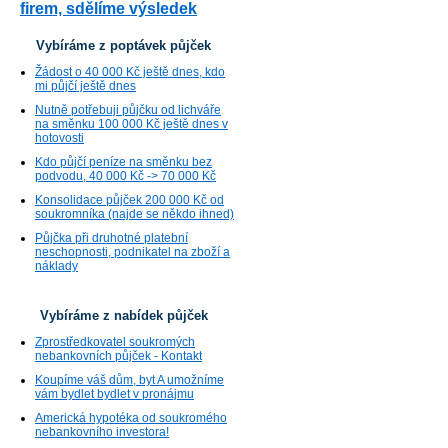
firem, sdělíme výsledek
Vybíráme z poptávek půjček
Žádost o 40 000 Kč ještě dnes, kdo
mi půjčí ještě dnes
Nutně potřebuji půjčku od lichváře
na směnku 100 000 Kč ještě dnes v
hotovosti
Kdo půjčí peníze na směnku bez
podvodu, 40 000 Kč -> 70 000 Kč
Konsolidace půjček 200 000 Kč od
soukromníka (najde se někdo ihned)
Půjčka při druhotné platební
neschopnosti, podnikatel na zboží a
náklady
Vybíráme z nabídek půjček
Zprostředkovatel soukromých
nebankovních půjček - Kontakt
Koupíme váš dům, byt A umožníme
vám bydlet bydlet v pronájmu
Americká hypotéka od soukromého
nebankovního investora!