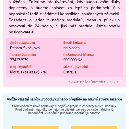
službách. Zajistíme pře-úvěrování, kdy budou vaše dluhy
doplaceny a budete splácet za lepších podmínek. A v
neposlední řadě zvládáme i konsolidaci současných závazků.
Požádejte o jeden z našich produktů, třeba o půjčku v
hotovosti do 24 hodin, či jiný náš produkt. Jsme poctiví
poskytovatelé.
Jméno žadatele:
Email žadatele:
Renáta Skočková
neuveden
Telefon žadatele:
Požadovaná částka:
774273579
500 000 Kč
Kraj - Bydliště
Město - Bydliště
Moravskoslezský kraj
Ostrava
Datum vložení inzerátu: 7.5.2013
Vložte vlastní nabídku/poptávku nebo přejděte na hlavní stranu inzerce
Před vložením nové poptávky si nejdříve projděte všechny aktivní nabídky.
Před vložením nabídky se nejdříve ujistětě, že se zde vaše nabídka již
nenachází. Vkládání a publikace inzerátů je zdarma.