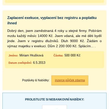
Zaplacení exekuce, vyplacení bez registru a poplatku
ihned
Dobrý den, jsem zaměstnaná 4 roky u stejné firmy. Pobírám
mzdu každý měsíc 14000 Kč. Jsem vdaná, ale mé děti bydlí
jinde. Jsem v registru dlužníků. Dluh 9000 Kč. Žádám o
výmaz majetku v exekuci. Dům 2 200 000 Kč. Splácím... .
Miriam Hrušková
500 000 Kč
Jméno:
Částka:
6.5.2013
Datum zveřejnění:
Poptávky & Nabídky:
inzerce půjček zdarma
PROLISTUJTE SI NEBANKOVNÍ NABÍDKY: