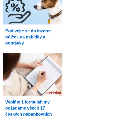
Podívejte se do inzerce
půjček na nabídky a
poptávky
Vyplňte 1 formulář, my
požádáme všech 17
českých nebankovních